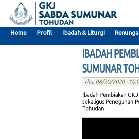
Skip
to
main
content
Home
Profil
Ibadah & Liturgi
Renunga
IBADAH PEMB
SUMUNAR TO
Thu, 08/20/2020 - 10:
Ibadah Pembiakan GKJ
sekaligus Peneguhan P
Tohudan