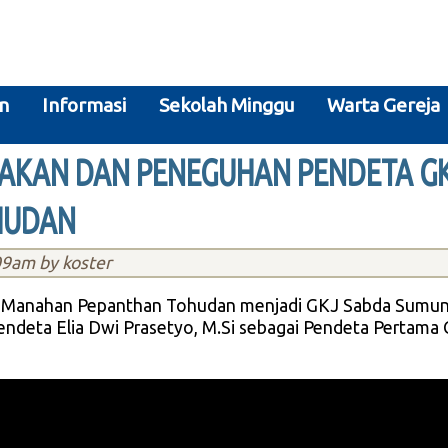
n
Informasi
Sekolah Minggu
Warta Gereja
IAKAN DAN PENEGUHAN PENDETA G
HUDAN
09am by koster
 Manahan Pepanthan Tohudan menjadi GKJ Sabda Sumun
endeta Elia Dwi Prasetyo, M.Si sebagai Pendeta Pertam